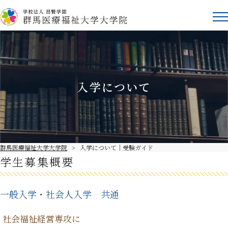
入学について
群馬医療福祉大学大学院
>
入学について｜受験ガイド
学生募集概要
一般入学・社会人入学 共通
社会福祉経営専攻に