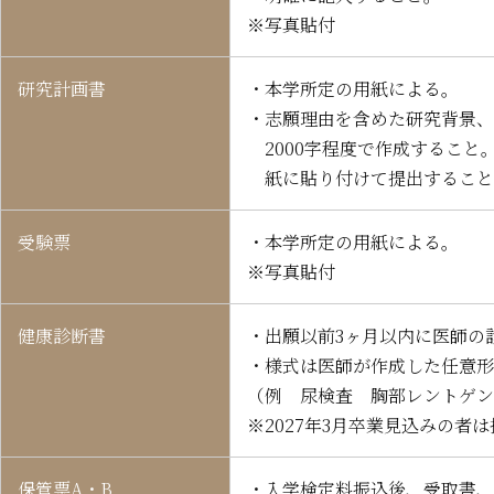
※写真貼付
研究計画書
・本学所定の用紙による。
・志願理由を含めた研究背景、
2000字程度で作成するこ
紙に貼り付けて提出すること
受験票
・本学所定の用紙による。
※写真貼付
健康診断書
・出願以前3ヶ月以内に医師の
・様式は医師が作成した任意形
（例 尿検査 胸部レントゲン
※2027年3月卒業見込みの者
保管票A・B
・入学検定料振込後、受取書、