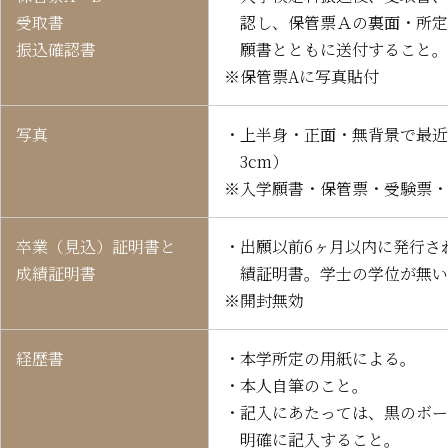
受取書
認し、保管票Ａの裏面・所定
振込確認書
願書とともに送付すること。
※保管票Aに写真貼付
写真
・上半身・正面・無背景で最近
3cm）
※入学願書・保管票・受験票・
卒業（見込）証明書と
・出願以前6ヶ月以内に発行さ
成績証明書
績証明書。学士の学位が無い
※開封無効
経歴書
・本学所定の用紙による。
・本人自筆のこと。
・記入にあたっては、黒のボー
明確に記入すること。