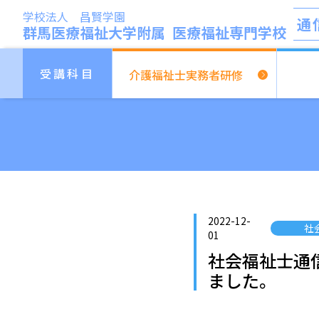
学校法人 昌賢学園
通
群馬医療福祉大学附属
医療福祉専門学校
受講科目
介護福祉士
実務者研修
2022-12-
社
01
社会福祉士通信
ました。